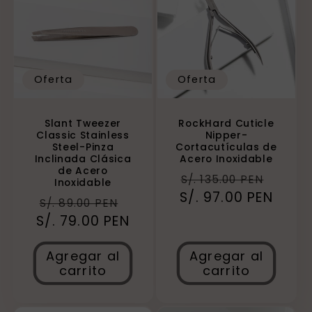
Oferta
Oferta
RockHard Cuticle
Slant Tweezer
Nipper-
Classic Stainless
Cortacutículas de
Steel-Pinza
Acero Inoxidable
Inclinada Clásica
de Acero
Precio
Preci
S/. 135.00 PEN
Inoxidable
S/. 97.00 PEN
habitual
de
Precio
Precio
S/. 89.00 PEN
ofert
S/. 79.00 PEN
habitual
de
oferta
Agregar al
Agregar al
carrito
carrito