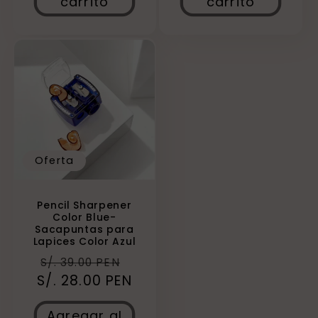
carrito
carrito
Oferta
Pencil Sharpener
Color Blue-
Sacapuntas para
Lapices Color Azul
Precio
Precio
S/. 39.00 PEN
S/. 28.00 PEN
habitual
de
oferta
Agregar al