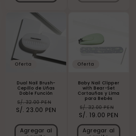
Oferta
Oferta
Dual Nail Brush-
Baby Nail Clipper
Cepillo de Uñas
with Bear-Set
Doble Función
Cortauñas y Lima
para Bebés
Precio
Precio
S/. 32.00 PEN
Precio
Preci
S/. 32.00 PEN
S/. 23.00 PEN
habitual
de
S/. 19.00 PEN
habitual
de
oferta
ofert
Agregar al
Agregar al