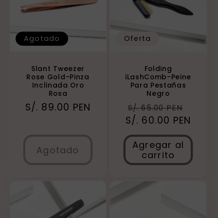
Agotado
Oferta
Slant Tweezer
Folding
Rose Gold-Pinza
iLashComb-Peine
Inclinada Oro
Para Pestañas
Rosa
Negro
Precio
S/. 89.00 PEN
Precio
Preci
S/. 65.00 PEN
habitual
S/. 60.00 PEN
habitual
de
ofert
Agregar al
Agotado
carrito