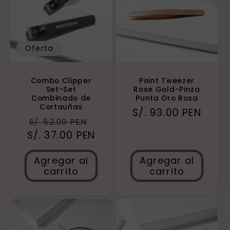
Oferta
Combo Clipper
Point Tweezer
Set-Set
Rose Gold-Pinza
Combinado de
Punta Oro Rosa
Cortauñas
Precio
S/. 93.00 PEN
Precio
Precio
S/. 52.00 PEN
habitual
S/. 37.00 PEN
habitual
de
oferta
Agregar al
Agregar al
carrito
carrito