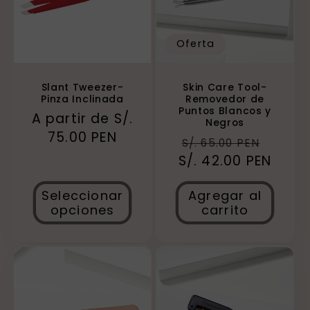
Oferta
Slant Tweezer-
Skin Care Tool-
Pinza Inclinada
Removedor de
Puntos Blancos y
Precio
A partir de S/.
Negros
habitual
75.00 PEN
Precio
Preci
S/. 65.00 PEN
S/. 42.00 PEN
habitual
de
ofert
Seleccionar
Agregar al
opciones
carrito