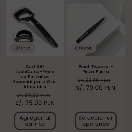
Oferta
Oferta
Curl 38°
Point Tweezer-
LashComb-Peine
Pinza Punta
de Pestañas
Precio
Preci
S/. 93.00 PEN
Especial para Ojos
Almendra
S/. 79.00 PEN
habitual
de
Precio
Precio
ofert
S/. 85.00 PEN
S/. 75.00 PEN
habitual
de
oferta
Agregar al
Seleccionar
carrito
opciones