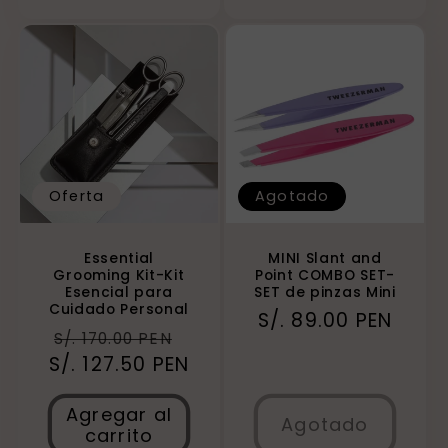
Oferta
Agotado
Essential
MINI Slant and
Grooming Kit-Kit
Point COMBO SET-
Esencial para
SET de pinzas Mini
Cuidado Personal
Precio
S/. 89.00 PEN
Precio
Precio
S/. 170.00 PEN
habitual
S/. 127.50 PEN
habitual
de
oferta
Agregar al
Agotado
carrito