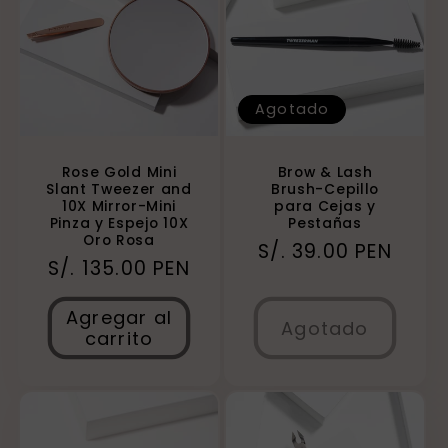
Agotado
Rose Gold Mini
Brow & Lash
Slant Tweezer and
Brush-Cepillo
10X Mirror-Mini
para Cejas y
Pinza y Espejo 10X
Pestañas
Oro Rosa
Precio
S/. 39.00 PEN
Precio
S/. 135.00 PEN
habitual
habitual
Agregar al
Agotado
carrito