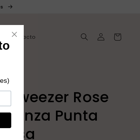
os
Iniciar
Carrito
Contacto
sesión
t Tweezer Rose
d-Pinza Punta
 Rosa