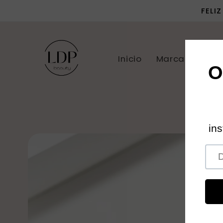
Ir
FELI
directamente
al contenido
Inicio
Marcas
P
Ir
directamente
a la
información
del producto