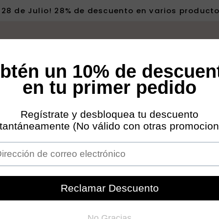
Z 28 de Julio! 28% de descuento en varios product
roductos
Pro Tools
Mujer
Hombre
SALE
TWEEZERMAN
Poin
Gol
Oro