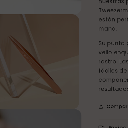
nuestras 
Rosa
Tweezerma
están per
mano.
Su punta 
vello enqu
rostro. La
fáciles de
compañer
resultado
Compar
ia
Envíos