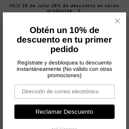
Ir
FELIZ 28 de Julio! 28% de descuento en varios
directamente
productos
al contenido
Carrit
Ir
directamente
a la
información
del producto