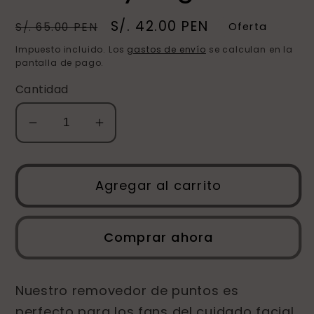
Precio
Precio
S/. 42.00 PEN
S/. 65.00 PEN
Oferta
habitual
de
Impuesto incluido. Los
gastos de envío
se calculan en la
oferta
pantalla de pago.
Cantidad
Reducir
Aumentar
cantidad
cantidad
para
para
Skin
Skin
Agregar al carrito
Care
Care
Tool-
Tool-
Comprar ahora
Removedor
Removedor
de
de
Puntos
Puntos
Nuestro removedor de puntos es
Blancos
Blancos
perfecto para los fans del cuidado facial
y
y