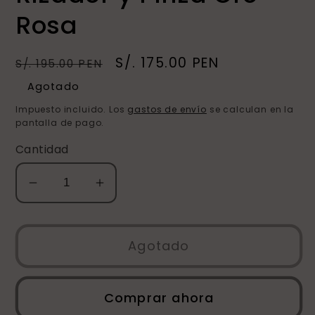
Rosa
Precio
Precio
S/. 175.00 PEN
S/. 195.00 PEN
habitual
de
Agotado
oferta
Impuesto incluido. Los
gastos de envío
se calculan en la
pantalla de pago.
Cantidad
Reducir
Aumentar
cantidad
cantidad
para
para
Rose
Rose
Agotado
Gold
Gold
Brow
Brow
Comprar ahora
&amp;
&amp;