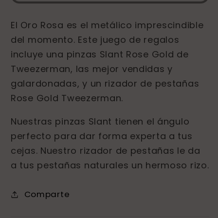
Eyelash
Eyelash
Set-
Set-
El Oro Rosa es el metálico imprescindible
Set
Set
del momento. Este juego de regalos
de
de
Rizador
Rizador
incluye una pinzas Slant Rose Gold de
y
y
Tweezerman, las mejor vendidas y
Pinza
Pinza
galardonadas, y un rizador de pestañas
Oro
Oro
Rose Gold Tweezerman.
Rosa
Rosa
Nuestras pinzas Slant tienen el ángulo
perfecto para dar forma experta a tus
cejas. Nuestro rizador de pestañas le da
a tus pestañas naturales un hermoso rizo.
Comparte