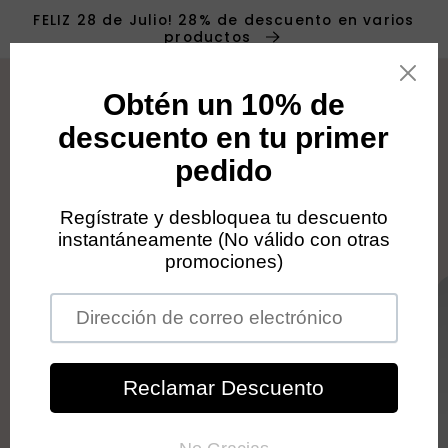
Ir
FELIZ 28 de Julio! 28% de descuento en varios
directamente
productos
al contenido
Carrit
Ir
directamente
a la
información
del producto