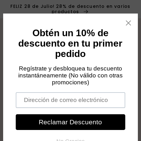
Ir
FELIZ 28 de Julio! 28% de descuento en varios
directamente
productos
al contenido
Carrit
Ir
directamente
a la
información
del producto