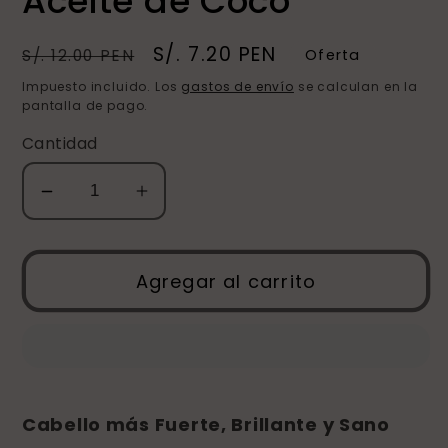
Aceite de Coco
Precio
Precio
S/. 7.20 PEN
S/. 12.00 PEN
Oferta
habitual
de
Impuesto incluido. Los
gastos de envío
se calculan en la
oferta
pantalla de pago.
Cantidad
Reducir
Aumentar
cantidad
cantidad
para
para
Aceite
Aceite
Agregar al carrito
de
de
Coco
Coco
Cabello más Fuerte, Brillante y Sano