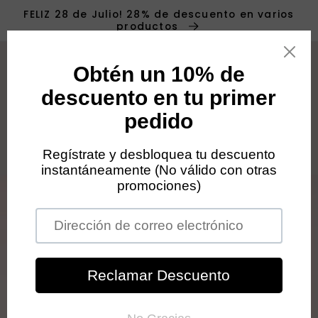
Ir
FELIZ 28 de Julio! 28% de descuento en varios
directamente
productos
al contenido
Carrit